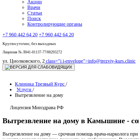
Акции
Врачи
Статьи
Поиск
Контролирующие органы
+7 960 442 64 20
+7 960 442 64 20
Круглосуточно, без выходных
Лицензия № Л041-01137-77/00293272
ул. Циолковского, 2
class="i i-envelope">
info@trezviy-kurs.clinic
Клиника Трезвый Курс
/
Услуги
/
Вытрезвление на дому
Лицензия Минздрава РФ
Вытрезвление на дому в Камышине - с
Вытрезвление на дому — срочная помощь врача-нарколога при