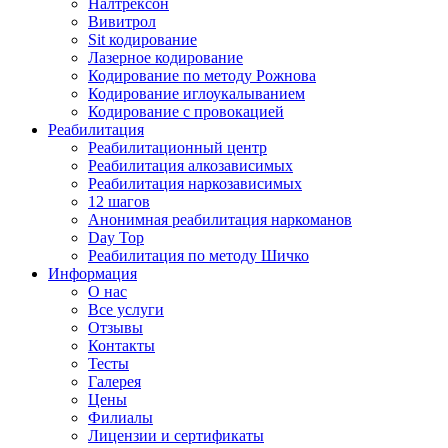
Налтрексон
Вивитрол
Sit кодирование
Лазерное кодирование
Кодирование по методу Рожнова
Кодирование иглоукалыванием
Кодирование с провокацией
Реабилитация
Реабилитационный центр
Реабилитация алкозависимых
Реабилитация наркозависимых
12 шагов
Анонимная реабилитация наркоманов
Day Top
Реабилитация по методу Шичко
Информация
О нас
Все услуги
Отзывы
Контакты
Тесты
Галерея
Цены
Филиалы
Лицензии и сертификаты