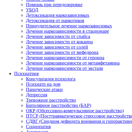
Помощь при передозировке
УБОД
Детоксикация наркозависимых
Детоксикация от наркотиков
Принудительное лечение наркозависимых
Лечение наркозависимости в стационаре
Лечение зависимости от спайса
Лечение зависимости от кокаина
Лечение зависимости от солей
Лечение зависимости от мефедрона
Лечение наркозависимости от героина
Лечение наркозависимости от метамфетамина
Лечение наркозависимости от экстази
Психиатрия
Консультация психолога
Психиатр на дом
Панические атаки
Депрессия
Тревожное расстройство
Биполярное расстройство (БАР)
ОКР (Обсессивно-компульсивное расстройство)
ПТСР (Посттравматическое стрессовое расстройств
СДВГ (Синдром дефицита внимания и гиперактивн
Социопатия
Анорексия