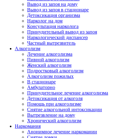
Вывод из запоя на дому
Вывод из запоя в стационаре
Детоксикация организма
Нарколог на дом
Консультация нарколога
Принудительный вывод из запоя
Наркологический диспансер
Частный вытрезвитель
Алкоголизм
Лечение алкоголизма
Пивной алкоголизм
Женский алкоголизм
Подростковый алкоголизм
Алкоголизм пожилых
В стационаре
Амбулаторно
Принудительное лечение алкоголизма
Детоксикация от алкоголя
Помощь при алкоголизме
Снятие алкогольной интоксикации
Вытрезвление на дому
Хронический алкоголизм
Наркомания
Анонимное лечение наркомании
Снятие ломки