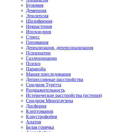
Булимия
Деменция
Эпилепсия
Шизофрения
Неврастения
Ипохондрия
Стресс
Гипомания
Дереализация, деперсонализация
Психопатии
Галлюцинации
Психоз
Паранойа
Мания преследования
Депрессивные расстройства
Синдром Туретта
Раздражительность
Истерические расстройства (истерия)
Синдром Мюнхгаузена
Дисфория
Клептомания
Клаустрофобия
Апатия
Белая горячка