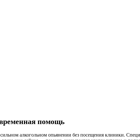
овременная помощь
 сильном алкогольном опьянении без посещения клиники. Специ