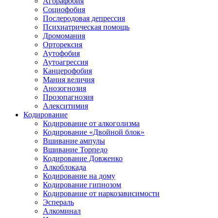
Агорафобия
Социофобия
Послеродовая депрессия
Психиатрическая помощь
Дромомания
Орторексия
Аутофобия
Аутоагрессия
Канцерофобия
Мания величия
Анозогнозия
Прозопагнозия
Алекситимия
Кодирование
Кодирование от алкоголизма
Кодирование «Двойной блок»
Вшивание ампулы
Вшивание Торпедо
Кодирование Довженко
Алкоблокада
Кодирование на дому
Кодирование гипнозом
Кодирование от наркозависимости
Эспераль
Алкоминал