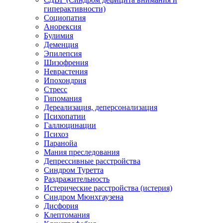
гиперактивности)
Социопатия
Анорексия
Булимия
Деменция
Эпилепсия
Шизофрения
Неврастения
Ипохондрия
Стресс
Гипомания
Дереализация, деперсонализация
Психопатии
Галлюцинации
Психоз
Паранойа
Мания преследования
Депрессивные расстройства
Синдром Туретта
Раздражительность
Истерические расстройства (истерия)
Синдром Мюнхгаузена
Дисфория
Клептомания