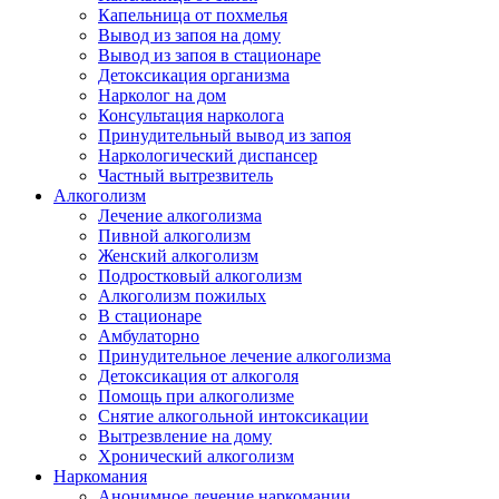
Капельница от похмелья
Вывод из запоя на дому
Вывод из запоя в стационаре
Детоксикация организма
Нарколог на дом
Консультация нарколога
Принудительный вывод из запоя
Наркологический диспансер
Частный вытрезвитель
Алкоголизм
Лечение алкоголизма
Пивной алкоголизм
Женский алкоголизм
Подростковый алкоголизм
Алкоголизм пожилых
В стационаре
Амбулаторно
Принудительное лечение алкоголизма
Детоксикация от алкоголя
Помощь при алкоголизме
Снятие алкогольной интоксикации
Вытрезвление на дому
Хронический алкоголизм
Наркомания
Анонимное лечение наркомании