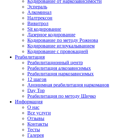
Кодирование от наркозависимости
Эспераль
Алкоминал
Налтрексон
Вивитрол
Sit кодирование
Лазерное кодирование
Кодирование по методу Рожнова
Кодирование иглоукалыванием
Кодирование с провокацией
Реабилитация
Реабилитационный центр
Реабилитация алкозависимых
Реабилитация наркозависимых
12 шагов
Анонимная реабилитация наркоманов
Day Top
Реабилитация по методу Шичко
Информация
О нас
Все услуги
Отзывы
Контакты
Тесты
Галерея