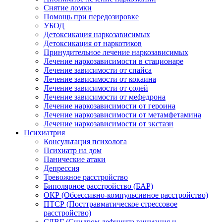
Снятие ломки
Помощь при передозировке
УБОД
Детоксикация наркозависимых
Детоксикация от наркотиков
Принудительное лечение наркозависимых
Лечение наркозависимости в стационаре
Лечение зависимости от спайса
Лечение зависимости от кокаина
Лечение зависимости от солей
Лечение зависимости от мефедрона
Лечение наркозависимости от героина
Лечение наркозависимости от метамфетамина
Лечение наркозависимости от экстази
Психиатрия
Консультация психолога
Психиатр на дом
Панические атаки
Депрессия
Тревожное расстройство
Биполярное расстройство (БАР)
ОКР (Обсессивно-компульсивное расстройство)
ПТСР (Посттравматическое стрессовое
расстройство)
СДВГ (Синдром дефицита внимания и