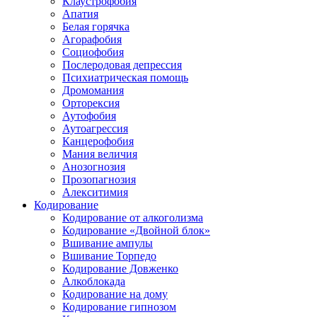
Клаустрофобия
Апатия
Белая горячка
Агорафобия
Социофобия
Послеродовая депрессия
Психиатрическая помощь
Дромомания
Орторексия
Аутофобия
Аутоагрессия
Канцерофобия
Мания величия
Анозогнозия
Прозопагнозия
Алекситимия
Кодирование
Кодирование от алкоголизма
Кодирование «Двойной блок»
Вшивание ампулы
Вшивание Торпедо
Кодирование Довженко
Алкоблокада
Кодирование на дому
Кодирование гипнозом