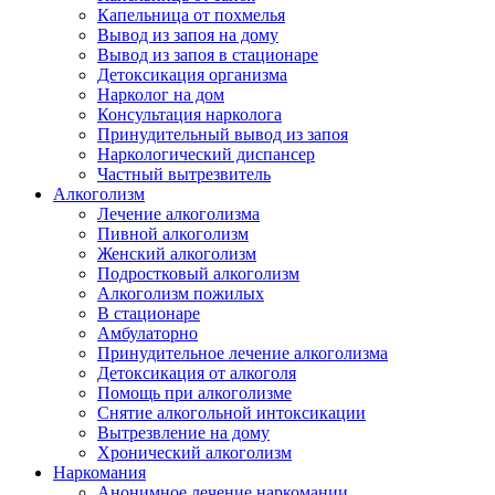
Капельница от похмелья
Вывод из запоя на дому
Вывод из запоя в стационаре
Детоксикация организма
Нарколог на дом
Консультация нарколога
Принудительный вывод из запоя
Наркологический диспансер
Частный вытрезвитель
Алкоголизм
Лечение алкоголизма
Пивной алкоголизм
Женский алкоголизм
Подростковый алкоголизм
Алкоголизм пожилых
В стационаре
Амбулаторно
Принудительное лечение алкоголизма
Детоксикация от алкоголя
Помощь при алкоголизме
Снятие алкогольной интоксикации
Вытрезвление на дому
Хронический алкоголизм
Наркомания
Анонимное лечение наркомании