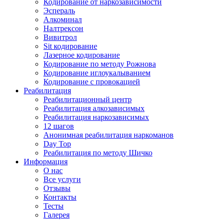
Кодирование от наркозависимости
Эспераль
Алкоминал
Налтрексон
Вивитрол
Sit кодирование
Лазерное кодирование
Кодирование по методу Рожнова
Кодирование иглоукалыванием
Кодирование с провокацией
Реабилитация
Реабилитационный центр
Реабилитация алкозависимых
Реабилитация наркозависимых
12 шагов
Анонимная реабилитация наркоманов
Day Top
Реабилитация по методу Шичко
Информация
О нас
Все услуги
Отзывы
Контакты
Тесты
Галерея