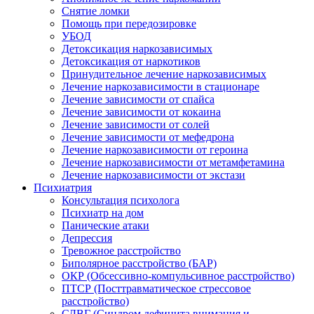
Снятие ломки
Помощь при передозировке
УБОД
Детоксикация наркозависимых
Детоксикация от наркотиков
Принудительное лечение наркозависимых
Лечение наркозависимости в стационаре
Лечение зависимости от спайса
Лечение зависимости от кокаина
Лечение зависимости от солей
Лечение зависимости от мефедрона
Лечение наркозависимости от героина
Лечение наркозависимости от метамфетамина
Лечение наркозависимости от экстази
Психиатрия
Консультация психолога
Психиатр на дом
Панические атаки
Депрессия
Тревожное расстройство
Биполярное расстройство (БАР)
ОКР (Обсессивно-компульсивное расстройство)
ПТСР (Посттравматическое стрессовое
расстройство)
СДВГ (Синдром дефицита внимания и