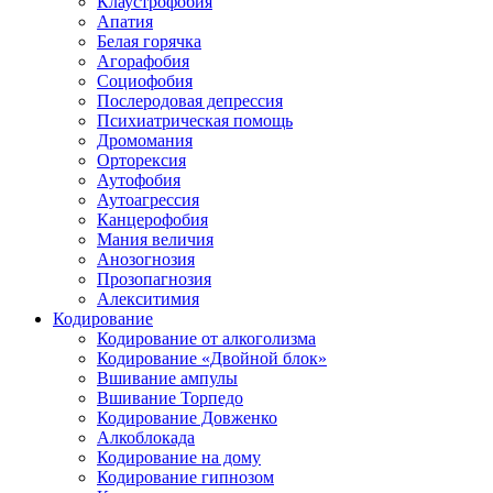
Клаустрофобия
Апатия
Белая горячка
Агорафобия
Социофобия
Послеродовая депрессия
Психиатрическая помощь
Дромомания
Орторексия
Аутофобия
Аутоагрессия
Канцерофобия
Мания величия
Анозогнозия
Прозопагнозия
Алекситимия
Кодирование
Кодирование от алкоголизма
Кодирование «Двойной блок»
Вшивание ампулы
Вшивание Торпедо
Кодирование Довженко
Алкоблокада
Кодирование на дому
Кодирование гипнозом