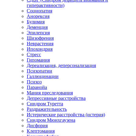
гиперактивности)
Социопатия
Анорексия
Булимия
Деменция
Эпилепсия
Шизофрения
Неврастения
Ипохондрия
Стресс
Гипомания
Дереализация, деперсонализация
Психопатии
Галлюцинации
Психоз
Паранойа
Мания преследования
Депрессивные расстройства
Синдром Туретта
Раздражительность
Истерические расстройства (истерия)
Синдром Мюнхгаузена
Дисфория
Клептомания