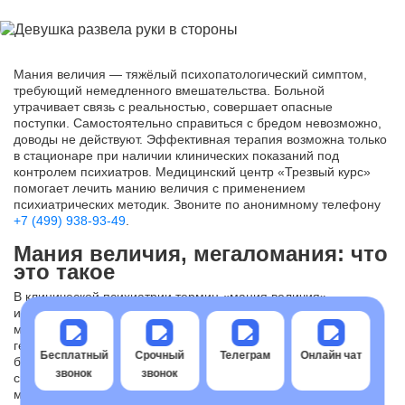
Мания величия — тяжёлый психопатологический симптом,
требующий немедленного вмешательства. Больной
утрачивает связь с реальностью, совершает опасные
поступки. Самостоятельно справиться с бредом невозможно,
доводы не действуют. Эффективная терапия возможна только
в стационаре при наличии клинических показаний под
контролем психиатров. Медицинский центр «Трезвый курс»
помогает лечить манию величия с применением
психиатрических методик. Звоните по анонимному телефону
+7 (499) 938-93-49
.
Мания величия, мегаломания: что
это такое
В клинической психиатрии термин «мания величия»
используется для описания бредовых идей особого
могущества, богатства, знатного происхождения,
гениальности. Это расстройство мышления, при котором
Бесплатный
Срочный
Телеграм
Онлайн чат
больной абсолютно убеждён в своей исключительности,
звонок
звонок
сверхчеловеческих способностях, важной исторической
миссии. Мегаломания не является самостоятельной