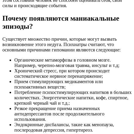
этом состоянии человек не способен оценивать себя, свои
силы и происходящие события.
Почему появляются маниакальные
эпизоды?
Существует множество причин, которые могут вызвать
возникновение этого недуга. Психиатры считают, что
основными причинами гипомании являются следующие:
Органические метаморфозы в головном мозге.
Например, черепно-мозговая травма, инсульт и т.д;
Хронический стресс, при котором происходит
систематическое нервное перенапряжение;
Прием стимулирующих медикаментов или
психоактивных веществ;
Потребление психостимулирующих напитков в больших
количествах. Энергетические напитки, кофе, спиртное,
крепкий черный чай и т.д.;
Резкое прекращение приема назначенных
антидепрессантов после продолжительного
использования.
Эндокринные дисбалансы, такие как менопауза,
послеродовая депрессия, гипертиреоз.