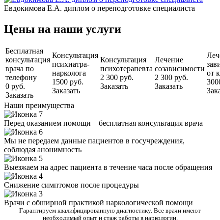
Евдокимова Е.А. диплом о переподготовке специалиста
Цены на наши услуги
Бесплатная
Консультация
Леч
консультация
Консультация
Лечение
психиатра-
зав
врача по
психотерапевта
созависимости
нарколога
от 
телефону
2 300 руб.
2 300 руб.
1500 руб.
300
0 руб.
Заказать
Заказать
Заказать
Зак
Заказать
Наши преимущества
Перед оказанием помощи – бесплатная консультация врача
Мы не передаем данные пациентов в госучреждения,
соблюдая анонимность
Выезжаем на адрес пациента в течение часа после обращения
Снижение симптомов после процедуры
Врачи с обширной практикой наркологической помощи
Гарантируем квалифицированную диагностику. Все врачи имеют
необходимый опыт и стаж работы в наркологии.