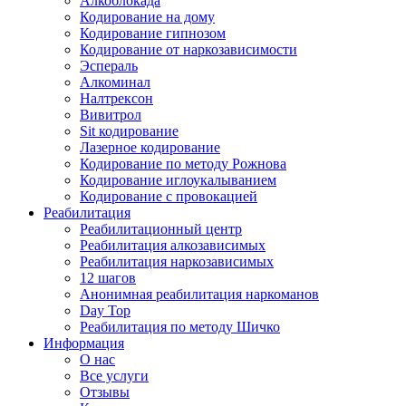
Алкоблокада
Кодирование на дому
Кодирование гипнозом
Кодирование от наркозависимости
Эспераль
Алкоминал
Налтрексон
Вивитрол
Sit кодирование
Лазерное кодирование
Кодирование по методу Рожнова
Кодирование иглоукалыванием
Кодирование с провокацией
Реабилитация
Реабилитационный центр
Реабилитация алкозависимых
Реабилитация наркозависимых
12 шагов
Анонимная реабилитация наркоманов
Day Top
Реабилитация по методу Шичко
Информация
О нас
Все услуги
Отзывы