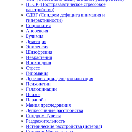
ПТСР (Посттравматическое стрессовое
расстройство)
СДВГ (Синдром дефицита внимания и
гиперактивности)
Социопатия
Анорексия
Булимия
Деменция
Эпилепсия
Шизофрения
Неврастения
Ипохондрия
Стресс
Гипомания
Дереализация, деперсонализация
Психопатии
Галлюцинации
Психоз
Паранойа
Мания преследования
Депрессивные расстройства
Синдром Туретта
Раздражительность
Истерические расстройства (истерия)
Синдром Мюнхгаузена