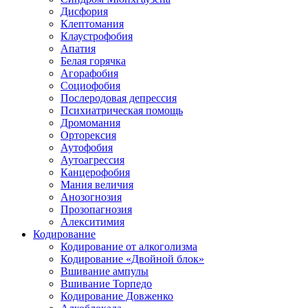
Дисфория
Клептомания
Клаустрофобия
Апатия
Белая горячка
Агорафобия
Социофобия
Послеродовая депрессия
Психиатрическая помощь
Дромомания
Орторексия
Аутофобия
Аутоагрессия
Канцерофобия
Мания величия
Анозогнозия
Прозопагнозия
Алекситимия
Кодирование
Кодирование от алкоголизма
Кодирование «Двойной блок»
Вшивание ампулы
Вшивание Торпедо
Кодирование Довженко