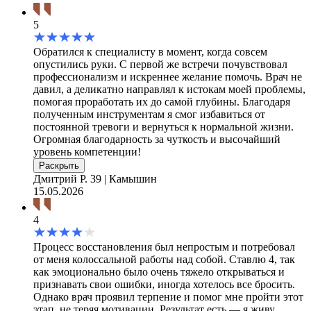
5
Обратился к специалисту в момент, когда совсем
опустились руки. С первой же встречи почувствовал
профессионализм и искреннее желание помочь. Врач не
давил, а деликатно направлял к истокам моей проблемы,
помогая проработать их до самой глубины. Благодаря
полученным инструментам я смог избавиться от
постоянной тревоги и вернуться к нормальной жизни.
Огромная благодарность за чуткость и высочайший
уровень компетенции!
Раскрыть
Дмитрий Р.
39 | Камышин
15.05.2026
4
Процесс восстановления был непростым и потребовал
от меня колоссальной работы над собой. Ставлю 4, так
как эмоционально было очень тяжело открываться и
признавать свои ошибки, иногда хотелось все бросить.
Однако врач проявил терпение и помог мне пройти этот
этап, не теряя мотивации. Результат есть — я живу