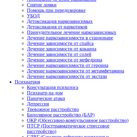
Снятие ломки
Помощь при передозировке
УБОД
Детоксикация наркозависимых
Детоксикация от наркотиков
Принудительное лечение наркозависимых
Лечение наркозависимости в стационаре
Лечение зависимости от спайса
Лечение зависимости от кокаина
Лечение зависимости от солей
Лечение зависимости от мефедрона
Лечение наркозависимости от героина
Лечение наркозависимости от метамфетамина
Лечение наркозависимости от экстази
Психиатрия
Консультация психолога
Психиатр на дом
Панические атаки
Депрессия
Тревожное расстройство
Биполярное расстройство (БАР)
ОКР (Обсессивно-компульсивное расстройство)
ПТСР (Посттравматическое стрессовое
расстройство)
СДВГ (Синдром дефицита внимания и