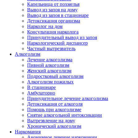
Капельница от похмелья
Вывод из запоя на дому
Вывод из запоя в стационаре
Детоксикация организма
Нарколог на дом
Консультация нарколога
Принудительный вывод из запоя
Наркологический диспансер
Частный вытрезвитель
Алкоголизм
Лечение алкоголизма
Пивной алкоголизм
Женский алкоголизм
Подростковый алкоголизм
Алкоголизм пожилых
В стационаре
Амбулаторно
Принудительное лечение алкоголизма
Детоксикация от алкоголя
Помощь при алкоголизме
Снятие алкогольной интоксикации
Вытрезвление на дому
Хронический алкоголизм
Наркомания
Анонимное лечение наркомании