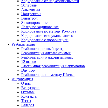
Кодирование от наркозависимости
Эспераль
Алкоминал
Налтрексон
Вивитрол
Sit кодирование
Лазерное кодирование
Кодирование по методу Рожнова
Кодирование иглоукалыванием
Кодирование с провокацией
Реабилитация
Реабилитационный центр
Реабилитация алкозависимых
Реабилитация наркозависимых
12 шагов
Анонимная реабилитация наркоманов
Day Top
Реабилитация по методу Шичко
Информация
О нас
Все услуги
Отзывы
Контакты
Тесты
Галерея