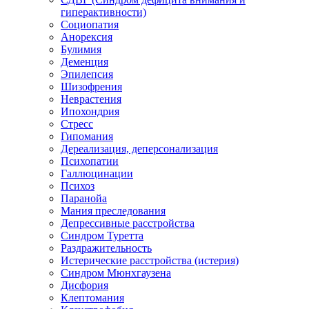
гиперактивности)
Социопатия
Анорексия
Булимия
Деменция
Эпилепсия
Шизофрения
Неврастения
Ипохондрия
Стресс
Гипомания
Дереализация, деперсонализация
Психопатии
Галлюцинации
Психоз
Паранойа
Мания преследования
Депрессивные расстройства
Синдром Туретта
Раздражительность
Истерические расстройства (истерия)
Синдром Мюнхгаузена
Дисфория
Клептомания