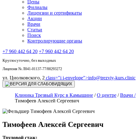
Цены
Филиалы
Лицензии и сертификаты
Акции
Врачи
Статьи
Поиск
Контролирующие органы
+7 960 442 64 20
+7 960 442 64 20
Круглосуточно, без выходных
Лицензия № Л041-01137-77/00293272
ул. Циолковского, 2
class="i i-envelope">
info@trezviy-kurs.clinic
Клиника Трезвый Курс в Камышине
/
О центре
/
Врачи /
Тимофеев Алексей Сергеевич
Тимофеев Алексей Сергеевич
Трудовой стаж: