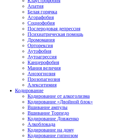
Клаустрофобия
Апатия
Белая горячка
Агорафобия
Социофобия
Послеродовая депрессия
Психиатрическая помощь
Дромомания
Орторексия
Аутофобия
Аутоагрессия
Канцерофобия
Мания величия
Анозогнозия
Прозопагнозия
Алекситимия
Кодирование
Кодирование от алкоголизма
Кодирование «Двойной блок»
Вшивание ампулы
Вшивание Торпедо
Кодирование Довженко
Алкоблокада
Кодирование на дому
Кодирование гипнозом