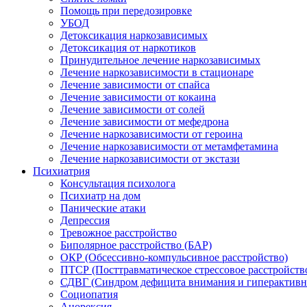
Помощь при передозировке
УБОД
Детоксикация наркозависимых
Детоксикация от наркотиков
Принудительное лечение наркозависимых
Лечение наркозависимости в стационаре
Лечение зависимости от спайса
Лечение зависимости от кокаина
Лечение зависимости от солей
Лечение зависимости от мефедрона
Лечение наркозависимости от героина
Лечение наркозависимости от метамфетамина
Лечение наркозависимости от экстази
Психиатрия
Консультация психолога
Психиатр на дом
Панические атаки
Депрессия
Тревожное расстройство
Биполярное расстройство (БАР)
ОКР (Обсессивно-компульсивное расстройство)
ПТСР (Посттравматическое стрессовое расстройств
СДВГ (Синдром дефицита внимания и гиперактивн
Социопатия
Анорексия