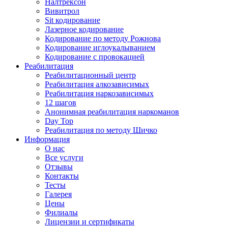
Налтрексон
Вивитрол
Sit кодирование
Лазерное кодирование
Кодирование по методу Рожнова
Кодирование иглоукалыванием
Кодирование с провокацией
Реабилитация
Реабилитационный центр
Реабилитация алкозависимых
Реабилитация наркозависимых
12 шагов
Анонимная реабилитация наркоманов
Day Top
Реабилитация по методу Шичко
Информация
О нас
Все услуги
Отзывы
Контакты
Тесты
Галерея
Цены
Филиалы
Лицензии и сертификаты