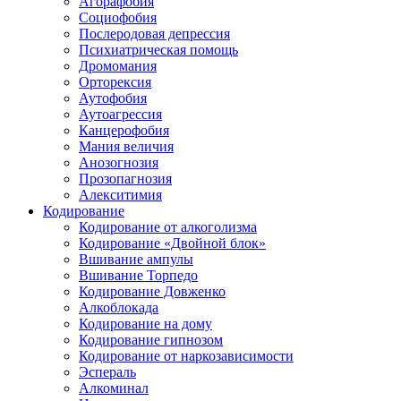
Агорафобия
Социофобия
Послеродовая депрессия
Психиатрическая помощь
Дромомания
Орторексия
Аутофобия
Аутоагрессия
Канцерофобия
Мания величия
Анозогнозия
Прозопагнозия
Алекситимия
Кодирование
Кодирование от алкоголизма
Кодирование «Двойной блок»
Вшивание ампулы
Вшивание Торпедо
Кодирование Довженко
Алкоблокада
Кодирование на дому
Кодирование гипнозом
Кодирование от наркозависимости
Эспераль
Алкоминал