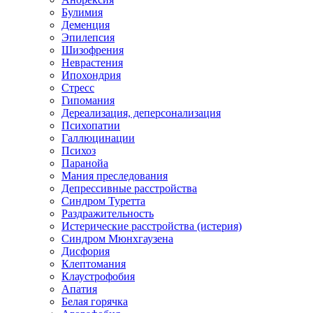
Булимия
Деменция
Эпилепсия
Шизофрения
Неврастения
Ипохондрия
Стресс
Гипомания
Дереализация, деперсонализация
Психопатии
Галлюцинации
Психоз
Паранойа
Мания преследования
Депрессивные расстройства
Синдром Туретта
Раздражительность
Истерические расстройства (истерия)
Синдром Мюнхгаузена
Дисфория
Клептомания
Клаустрофобия
Апатия
Белая горячка