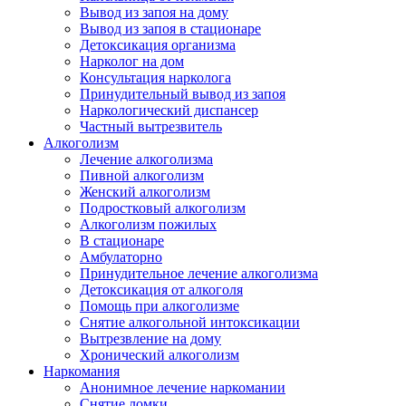
Вывод из запоя на дому
Вывод из запоя в стационаре
Детоксикация организма
Нарколог на дом
Консультация нарколога
Принудительный вывод из запоя
Наркологический диспансер
Частный вытрезвитель
Алкоголизм
Лечение алкоголизма
Пивной алкоголизм
Женский алкоголизм
Подростковый алкоголизм
Алкоголизм пожилых
В стационаре
Амбулаторно
Принудительное лечение алкоголизма
Детоксикация от алкоголя
Помощь при алкоголизме
Снятие алкогольной интоксикации
Вытрезвление на дому
Хронический алкоголизм
Наркомания
Анонимное лечение наркомании
Снятие ломки