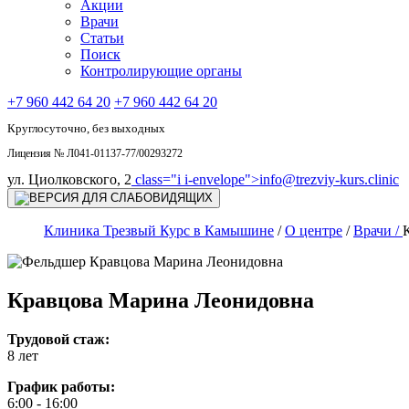
Акции
Врачи
Статьи
Поиск
Контролирующие органы
+7 960 442 64 20
+7 960 442 64 20
Круглосуточно, без выходных
Лицензия № Л041-01137-77/00293272
ул. Циолковского, 2
class="i i-envelope">
info@trezviy-kurs.clinic
Клиника Трезвый Курс в Камышине
/
О центре
/
Врачи /
Кравцова Марина Леонидовна
Трудовой стаж:
8 лет
График работы:
6:00 - 16:00