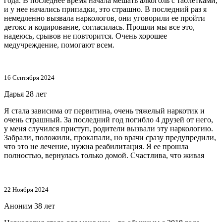
года. В последнее время начала мешать алкоголь с таблетками,
и у нее начались припадки, это страшно. В последний раз я
немедленно вызвала наркологов, они уговорили ее пройти
детокс и кодирование, согласилась. Прошли мы все это,
надеюсь, срывов не повторится. Очень хорошее
медучреждение, помогают всем.
16 Сентября 2024
Дарья
28 лет
Я стала зависима от первитина, очень тяжелый наркотик и
очень страшный. За последний год погибло 4 друзей от него,
у меня случился приступ, родители вызвали эту наркологию.
Забрали, положили, прокапали, но врачи сразу предупредили,
что это не лечение, нужна реабилитация. Я ее прошла
полностью, вернулась только домой. Счастлива, что живая
22 Ноября 2024
Аноним
38 лет