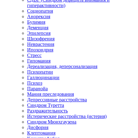
гиперактивности)
Социопатия
Анорексия
Булимия
Деменция
Эпилепсия
Шизофрения
Неврастения
Ипохондрия
Стресс
Гипомания
Дереализация, деперсонализация
Психопатии
Галлюцинации
Психоз
Паранойа
Мания преследования
Депрессивные расстройства
Синдром Туретта
Раздражительность
Истерические расстройства (истерия)
Синдром Мюнхгаузена
Дисфория
Клептомания