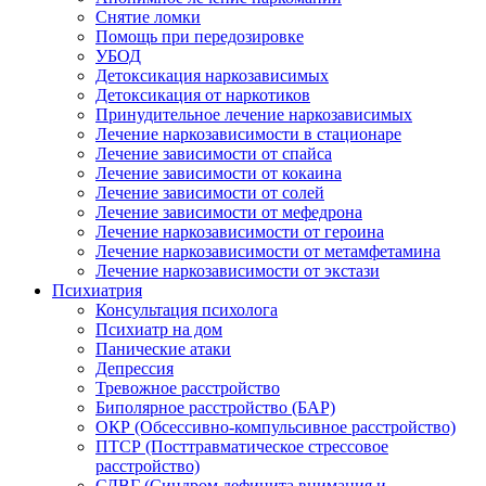
Снятие ломки
Помощь при передозировке
УБОД
Детоксикация наркозависимых
Детоксикация от наркотиков
Принудительное лечение наркозависимых
Лечение наркозависимости в стационаре
Лечение зависимости от спайса
Лечение зависимости от кокаина
Лечение зависимости от солей
Лечение зависимости от мефедрона
Лечение наркозависимости от героина
Лечение наркозависимости от метамфетамина
Лечение наркозависимости от экстази
Психиатрия
Консультация психолога
Психиатр на дом
Панические атаки
Депрессия
Тревожное расстройство
Биполярное расстройство (БАР)
ОКР (Обсессивно-компульсивное расстройство)
ПТСР (Посттравматическое стрессовое
расстройство)
СДВГ (Синдром дефицита внимания и