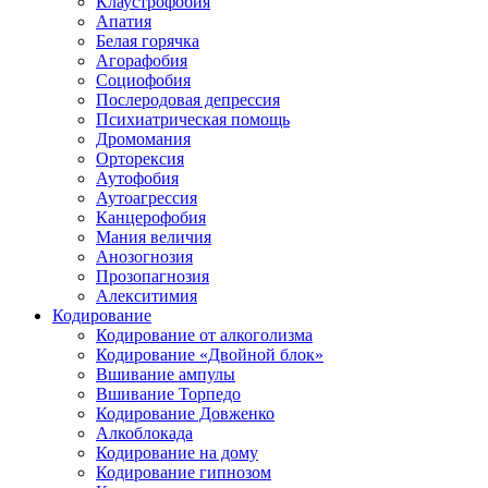
Клаустрофобия
Апатия
Белая горячка
Агорафобия
Социофобия
Послеродовая депрессия
Психиатрическая помощь
Дромомания
Орторексия
Аутофобия
Аутоагрессия
Канцерофобия
Мания величия
Анозогнозия
Прозопагнозия
Алекситимия
Кодирование
Кодирование от алкоголизма
Кодирование «Двойной блок»
Вшивание ампулы
Вшивание Торпедо
Кодирование Довженко
Алкоблокада
Кодирование на дому
Кодирование гипнозом