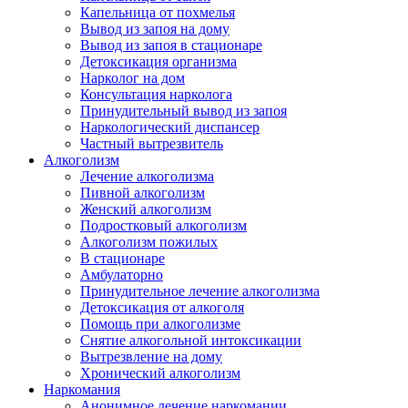
Капельница от похмелья
Вывод из запоя на дому
Вывод из запоя в стационаре
Детоксикация организма
Нарколог на дом
Консультация нарколога
Принудительный вывод из запоя
Наркологический диспансер
Частный вытрезвитель
Алкоголизм
Лечение алкоголизма
Пивной алкоголизм
Женский алкоголизм
Подростковый алкоголизм
Алкоголизм пожилых
В стационаре
Амбулаторно
Принудительное лечение алкоголизма
Детоксикация от алкоголя
Помощь при алкоголизме
Снятие алкогольной интоксикации
Вытрезвление на дому
Хронический алкоголизм
Наркомания
Анонимное лечение наркомании