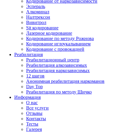
Кодирование от наркозависимости
Эспераль
Алкоминал
Налтрексон
Вивитрол
Sit кодирование
Лазерное кодирование
Кодирование по методу Рожнова
Кодирование иглоукалыванием
Кодирование с провокацией
Реабилитация
Реабилитационный центр
Реабилитация алкозависимых
Реабилитация наркозависимых
12 шагов
Анонимная реабилитация наркоманов
Day Top
Реабилитация по методу Шичко
Информация
О нас
Все услуги
Отзывы
Контакты
Тесты
Галерея