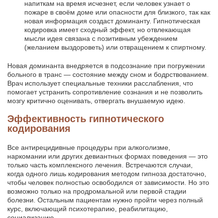
напиткам на время исчезнет, если человек узнает о
пожаре в своём доме или опасности для близкого, так как
новая информация создаст доминанту. Гипнотическая
кодировка имеет сходный эффект, но отвлекающая
мысли идея связана с позитивным убеждением
(желанием выздороветь) или отвращением к спиртному.
Новая доминанта внедряется в подсознание при погружении
больного в транс — состояние между сном и бодрствованием.
Врач использует специальные техники расслабления, что
помогает устранить сопротивление сознания и не позволить
мозгу критично оценивать, отвергать внушаемую идею.
Эффективность гипнотического
кодирования
Все антирецидивные процедуры при алкоголизме,
наркомании или других девиантных формах поведения — это
только часть комплексного лечения. Встречаются случаи,
когда одного лишь кодирования методом гипноза достаточно,
чтобы человек полностью освободился от зависимости. Но это
возможно только на продромальной или первой стадии
болезни. Остальным пациентам нужно пройти через полный
курс, включающий психотерапию, реабилитацию,
социализацию.