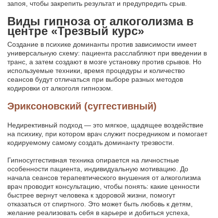
запоя, чтобы закрепить результат и предупредить срыв.
Виды гипноза от алкоголизма в
центре «Трезвый курс»
Создание в психике доминанты против зависимости имеет
универсальную схему: пациента расслабляют при введении в
транс, а затем создают в мозге установку против срывов. Но
используемые техники, время процедуры и количество
сеансов будут отличаться при выборе разных методов
кодировки от алкоголя гипнозом.
Эриксоновский (суггестивный)
Недирективный подход — это мягкое, щадящее воздействие
на психику, при котором врач служит посредником и помогает
кодируемому самому создать доминанту трезвости.
Гипносуггестивная техника опирается на личностные
особенности пациента, индивидуальную мотивацию. До
начала сеансов терапевтического внушения от алкоголизма
врач проводит консультацию, чтобы понять: какие ценности
быстрее вернут человека к здоровой жизни, помогут
отказаться от спиртного. Это может быть любовь к детям,
желание реализовать себя в карьере и добиться успеха,