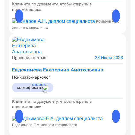
Кликните по документу, чтобы открыть в
просмотрщике.
Комаров А.Н.
диплом специалиста
диплом
Проверил статью:
23 Июля 2026
Евдокимова Екатерина Анатольевна
Психиатр-нарколог
сертификаты
Кликните по документу, чтобы открыть в
просмотрщике.
Евдокимова Е.А. диплом специалиста
Евдоки