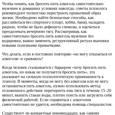
Чтобы понять, как бросить пить алкоголь самостоятельно
мужчине в домашних условиях навсегда, советы психолога
рекомендуют полностью перестроить привычный образ
жизни. Необходимо найти безопасные способы, как
расслабиться без спиртного (спорт, хобби, баня), наладить
рацион, чтобы не было дефицита глюкозы, и научиться
преодолевать вечернюю тягу. Рассматривая, как
самостоятельно бросить пить алкоголь мужчине без
кодировки, важно заменить деструктивный ритуал выпивки
новыми полезными привычками.
Что делать, если я постоянно повторяю «не могу отказаться от
алкоголя» и срываюсь?
Когда человек сталкивается с барьером «хочу бросить пить
алкоголь, но никак не получается бросить пить», это
указывает на сильную психологическую привязанность к
этанолу. В моменты, когда не могу без алкоголя или не могу
остановиться пить алкоголь, нужно использовать метод
отложенного действия: перетерпеть пик тяги в течение 15–20
минут, выпить стакан воды, плотно поесть или загрузить себя
физической работой. Если справиться с алкоголем
самостоятельно не удается, необходима помощь специалистов.
Существуют ли конкретные рекомендации, как самому