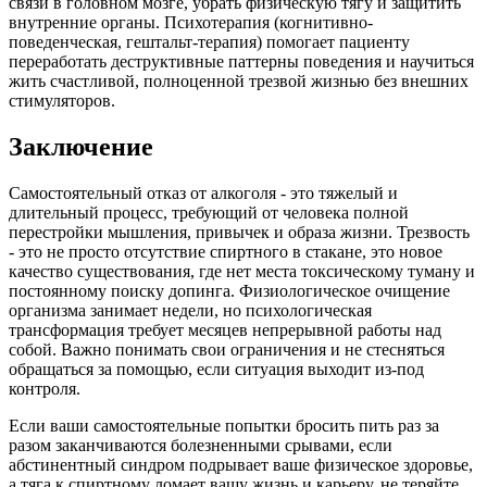
связи в головном мозге, убрать физическую тягу и защитить
внутренние органы. Психотерапия (когнитивно-
поведенческая, гештальт-терапия) помогает пациенту
переработать деструктивные паттерны поведения и научиться
жить счастливой, полноценной трезвой жизнью без внешних
стимуляторов.
Заключение
Самостоятельный отказ от алкоголя - это тяжелый и
длительный процесс, требующий от человека полной
перестройки мышления, привычек и образа жизни. Трезвость
- это не просто отсутствие спиртного в стакане, это новое
качество существования, где нет места токсическому туману и
постоянному поиску допинга. Физиологическое очищение
организма занимает недели, но психологическая
трансформация требует месяцев непрерывной работы над
собой. Важно понимать свои ограничения и не стесняться
обращаться за помощью, если ситуация выходит из-под
контроля.
Если ваши самостоятельные попытки бросить пить раз за
разом заканчиваются болезненными срывами, если
абстинентный синдром подрывает ваше физическое здоровье,
а тяга к спиртному ломает вашу жизнь и карьеру, не теряйте