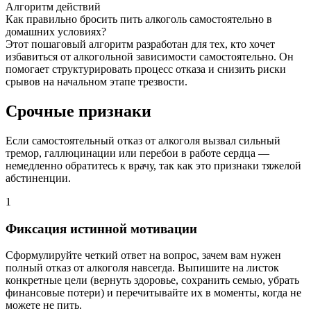
Алгоритм действий
Как правильно бросить пить алкоголь самостоятельно в
домашних условиях?
Этот пошаговый алгоритм разработан для тех, кто хочет
избавиться от алкогольной зависимости самостоятельно. Он
помогает структурировать процесс отказа и снизить риски
срывов на начальном этапе трезвости.
Срочные признаки
Если самостоятельный отказ от алкоголя вызвал сильный
тремор, галлюцинации или перебои в работе сердца —
немедленно обратитесь к врачу, так как это признаки тяжелой
абстиненции.
1
2
Фиксация истинной мотивации
Сформулируйте четкий ответ на вопрос, зачем вам нужен
П
полный отказ от алкоголя навсегда. Выпишите на листок
с
конкретные цели (вернуть здоровье, сохранить семью, убрать
б
финансовые потери) и перечитывайте их в моменты, когда не
о
можете не пить.
н