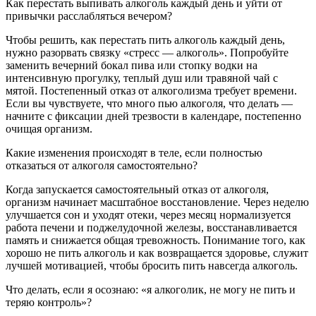
Как перестать выпивать алкоголь каждый день и уйти от
привычки расслабляться вечером?
Чтобы решить, как перестать пить алкоголь каждый день,
нужно разорвать связку «стресс — алкоголь». Попробуйте
заменить вечерний бокал пива или стопку водки на
интенсивную прогулку, теплый душ или травяной чай с
мятой. Постепенный отказ от алкоголизма требует времени.
Если вы чувствуете, что много пью алкоголя, что делать —
начните с фиксации дней трезвости в календаре, постепенно
очищая организм.
Какие изменения происходят в теле, если полностью
отказаться от алкоголя самостоятельно?
Когда запускается самостоятельный отказ от алкоголя,
организм начинает масштабное восстановление. Через неделю
улучшается сон и уходят отеки, через месяц нормализуется
работа печени и поджелудочной железы, восстанавливается
память и снижается общая тревожность. Понимание того, как
хорошо не пить алкоголь и как возвращается здоровье, служит
лучшей мотивацией, чтобы бросить пить навсегда алкоголь.
Что делать, если я осознаю: «я алкоголик, не могу не пить и
теряю контроль»?