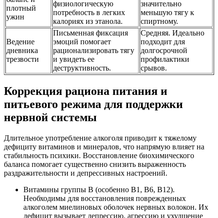
физиологическую
значительно
плотный
потребность в легких
меньшую тягу к
ужин
калориях из этанола.
спиртному.
Письменная фиксация
Средняя. Идеально
Ведение
эмоций помогает
подходит для
дневника
рационализировать тягу
долгосрочной
трезвости
и увидеть ее
профилактики
деструктивность.
срывов.
Коррекция рациона питания и
питьевого режима для поддержки
нервной системы
Длительное употребление алкоголя приводит к тяжелому
дефициту витаминов и минералов, что напрямую влияет на
стабильность психики. Восстановление биохимического
баланса помогает существенно снизить выраженность
раздражительности и депрессивных настроений.
Витамины группы B (особенно B1, B6, B12).
Необходимы для восстановления поврежденных
алкоголем миелиновых оболочек нервных волокон. Их
дефицит вызывает депрессию, агрессию и ухудшение