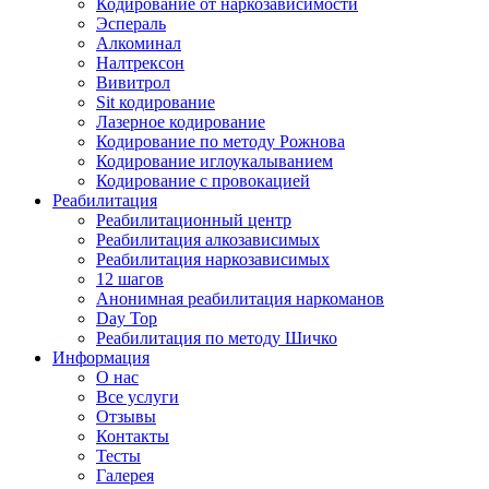
Кодирование от наркозависимости
Эспераль
Алкоминал
Налтрексон
Вивитрол
Sit кодирование
Лазерное кодирование
Кодирование по методу Рожнова
Кодирование иглоукалыванием
Кодирование с провокацией
Реабилитация
Реабилитационный центр
Реабилитация алкозависимых
Реабилитация наркозависимых
12 шагов
Анонимная реабилитация наркоманов
Day Top
Реабилитация по методу Шичко
Информация
О нас
Все услуги
Отзывы
Контакты
Тесты
Галерея