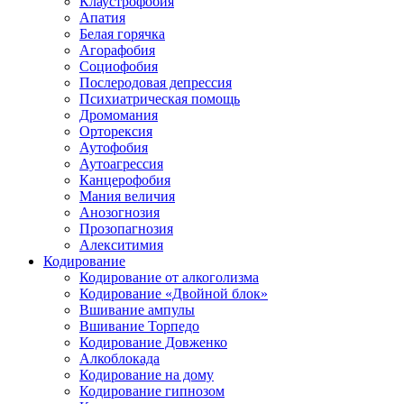
Клаустрофобия
Апатия
Белая горячка
Агорафобия
Социофобия
Послеродовая депрессия
Психиатрическая помощь
Дромомания
Орторексия
Аутофобия
Аутоагрессия
Канцерофобия
Мания величия
Анозогнозия
Прозопагнозия
Алекситимия
Кодирование
Кодирование от алкоголизма
Кодирование «Двойной блок»
Вшивание ампулы
Вшивание Торпедо
Кодирование Довженко
Алкоблокада
Кодирование на дому
Кодирование гипнозом