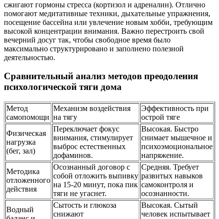
сжигают гормоны стресса (кортизол и адреналин). Отлично
помогают медитативные техники, дыхательные упражнения,
посещение бассейна или увлечение новым хобби, требующим
высокой концентрации внимания. Важно перестроить свой
вечерний досуг так, чтобы свободное время было
максимально структурировано и заполнено полезной
деятельностью.
Сравнительный анализ методов преодоления
психологической тяги дома
Метод
Механизм воздействия
Эффективность при
самопомощи
на тягу
острой тяге
Переключает фокус
Высокая. Быстро
Физическая
внимания, стимулирует
снимает мышечное и
нагрузка
выброс естественных
психоэмоциональное
(бег, зал)
дофаминов.
напряжение.
Осознанный договор с
Средняя. Требует
Методика
собой отложить выпивку
развитых навыков
отложенного
на 15-20 минут, пока пик
самоконтроля и
действия
тяги не угаснет.
осознанности.
Сытость и глюкоза
Высокая. Сытый
Водный
снижают
человек испытывает
баланс и