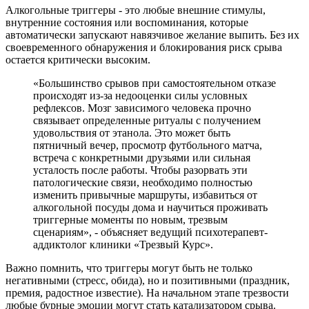
Алкогольные триггеры - это любые внешние стимулы,
внутренние состояния или воспоминания, которые
автоматически запускают навязчивое желание выпить. Без их
своевременного обнаружения и блокирования риск срыва
остается критически высоким.
«Большинство срывов при самостоятельном отказе
происходят из-за недооценки силы условных
рефлексов. Мозг зависимого человека прочно
связывает определенные ритуалы с получением
удовольствия от этанола. Это может быть
пятничный вечер, просмотр футбольного матча,
встреча с конкретными друзьями или сильная
усталость после работы. Чтобы разорвать эти
патологические связи, необходимо полностью
изменить привычные маршруты, избавиться от
алкогольной посуды дома и научиться проживать
триггерные моменты по новым, трезвым
сценариям», - объясняет ведущий психотерапевт-
аддиктолог клиники «Трезвый Курс».
Важно помнить, что триггеры могут быть не только
негативными (стресс, обида), но и позитивными (праздник,
премия, радостное известие). На начальном этапе трезвости
любые бурные эмоции могут стать катализатором срыва.