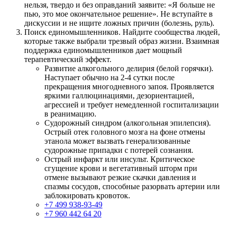
нельзя, твердо и без оправданий заявите: «Я больше не
пью, это мое окончательное решение». Не вступайте в
дискуссии и не ищите ложных причин (болезнь, руль).
Поиск единомышленников. Найдите сообщества людей,
которые также выбрали трезвый образ жизни. Взаимная
поддержка единомышленников дает мощный
терапевтический эффект.
Развитие алкогольного делирия (белой горячки).
Наступает обычно на 2-4 сутки после
прекращения многодневного запоя. Проявляется
яркими галлюцинациями, дезориентацией,
агрессией и требует немедленной госпитализации
в реанимацию.
Судорожный синдром (алкогольная эпилепсия).
Острый отек головного мозга на фоне отмены
этанола может вызвать генерализованные
судорожные припадки с потерей сознания.
Острый инфаркт или инсульт. Критическое
сгущение крови и вегетативный шторм при
отмене вызывают резкие скачки давления и
спазмы сосудов, способные разорвать артерии или
заблокировать кровоток.
+7 499 938-93-49
+7 960 442 64 20