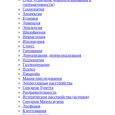
гиперактивности)
Социопатия
Анорексия
Булимия
Деменция
Эпилепсия
Шизофрения
Неврастения
Ипохондрия
Стресс
Гипомания
Дереализация, деперсонализация
Психопатии
Галлюцинации
Психоз
Паранойа
Мания преследования
Депрессивные расстройства
Синдром Туретта
Раздражительность
Истерические расстройства (истерия)
Синдром Мюнхгаузена
Дисфория
Клептомания