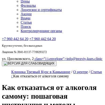
Цены
Филиалы
Лицензии и сертификаты
Акции
Врачи
Статьи
Поиск
Контролирующие органы
+7 960 442 64 20
+7 960 442 64 20
Круглосуточно, без выходных
Лицензия № Л041-01137-77/00293272
ул. Циолковского, 2
class="i i-envelope">
info@trezviy-kurs.clinic
Клиника Трезвый Курс в Камышине
/
О центре
/
Статьи
/
Как отказаться от алкоголя самому
Как отказаться от алкоголя
самому: пошаговая
инструкция и методы