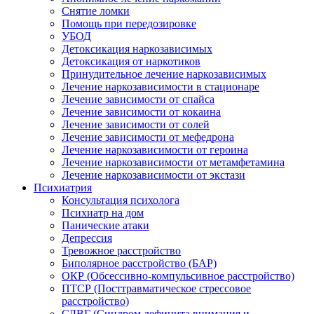
Снятие ломки
Помощь при передозировке
УБОД
Детоксикация наркозависимых
Детоксикация от наркотиков
Принудительное лечение наркозависимых
Лечение наркозависимости в стационаре
Лечение зависимости от спайса
Лечение зависимости от кокаина
Лечение зависимости от солей
Лечение зависимости от мефедрона
Лечение наркозависимости от героина
Лечение наркозависимости от метамфетамина
Лечение наркозависимости от экстази
Психиатрия
Консультация психолога
Психиатр на дом
Панические атаки
Депрессия
Тревожное расстройство
Биполярное расстройство (БАР)
ОКР (Обсессивно-компульсивное расстройство)
ПТСР (Посттравматическое стрессовое
расстройство)
СДВГ (Синдром дефицита внимания и