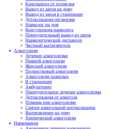
Капельница от похмелья
Вывод из запоя на дому
Вывод из запоя в стационаре
Детоксикация организма
Нарколог на дом
Консультация нарколога
Принудительный вывод из запоя
Наркологический диспансер
Частный вытрезвитель
Алкоголизм
Лечение алкоголизма
Пивной алкоголизм
Женский алкоголизм
Подростковый алкоголизм
Алкоголизм пожилых
В стационаре
Амбулаторно
Принудительное лечение алкоголизма
Детоксикация от алкоголя
Помощь при алкоголизме
Снятие алкогольной интоксикации
Вытрезвление на дому
Хронический алкоголизм
Наркомания
Анонимное лечение наркомании