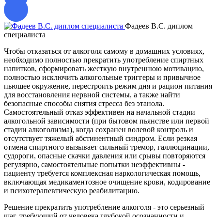
Фадеев В.С. диплом
специалиста
д
Чтобы отказаться от алкоголя самому в домашних условиях,
необходимо полностью прекратить употребление спиртных
напитков, сформировать жесткую внутреннюю мотивацию,
полностью исключить алкогольные триггеры и привычное
пьющее окружение, перестроить режим дня и рацион питания
для восстановления нервной системы, а также найти
безопасные способы снятия стресса без этанола.
Самостоятельный отказ эффективен на начальной стадии
алкогольной зависимости (при бытовом пьянстве или первой
стадии алкоголизма), когда сохранен волевой контроль и
отсутствует тяжелый абстинентный синдром. Если резкая
отмена спиртного вызывает сильный тремор, галлюцинации,
судороги, опасные скачки давления или срывы повторяются
регулярно, самостоятельные попытки неэффективны -
пациенту требуется комплексная наркологическая помощь,
включающая медикаментозное очищение крови, кодирование
и психотерапевтическую реабилитацию.
Решение прекратить употребление алкоголя - это серьезный
шаг, требующий от человека глубокой осознанности и