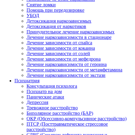
Снятие ломки
Помощь при передозировке
УБОД
Детоксикация наркозависимых
Детоксикация от наркотиков
Принудительное лечение наркозависимых
Лечение наркозависимости в стационаре
Лечение зависимости от спайса
Лечение зависимости от кокаина
Лечение зависимости от солей
Лечение зависимости от мефедрона
Лечение наркозависимости от героина
Лечение наркозависимости от метамфетамина
Лечение наркозависимости от экстази
Психиатрия
Консультация психолога
Психиатр на дом
Панические атаки
Депрессия
Тревожное расстройство
Биполярное расстройство (БАР)
ОКР (Обсессивно-компульсивное расстройство)
ПТСР (Посттравматическое стрессовое
расстройство)
СДВГ (Синдром дефицита внимания и