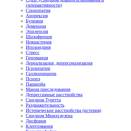
гиперактивности)
Социопатия
Анорексия
Булимия
Деменция
Эпилепсия
Шизофрения
Неврастения
Ипохондрия
Стресс
Гипомания
Дереализация, деперсонализация
Психопатии
Галлюцинации
Психоз
Паранойа
Мания преследования
Депрессивные расстройства
Синдром Туретта
Раздражительность
Истерические расстройства (истерия)
Синдром Мюнхгаузена
Дисфория
Клептомания