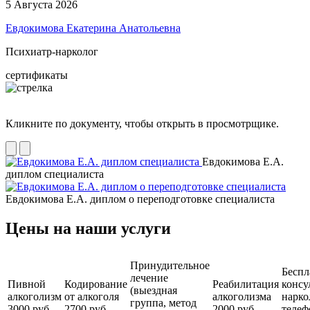
5 Августа 2026
Евдокимова Екатерина Анатольевна
Психиатр-нарколог
сертификаты
Кликните по документу, чтобы открыть в просмотрщике.
Евдокимова Е.А.
диплом специалиста
Евдокимова Е.А. диплом о переподготовке специалиста
Цены на наши услуги
Принудительное
Беспл
лечение
Пивной
Кодирование
Реабилитация
консу
(выездная
алкоголизм
от алкоголя
алкоголизма
нарко
группа, метод
3000 руб.
2700 руб.
2000 руб.
телеф