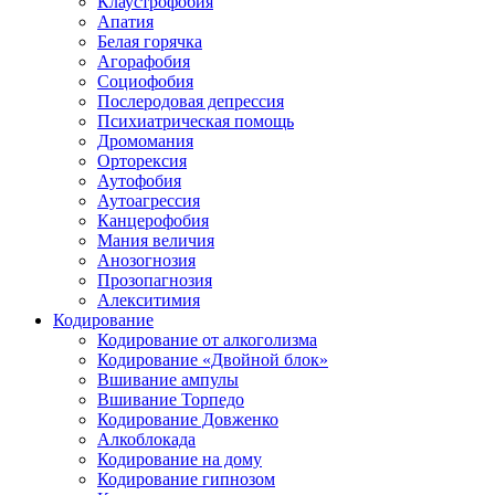
Клаустрофобия
Апатия
Белая горячка
Агорафобия
Социофобия
Послеродовая депрессия
Психиатрическая помощь
Дромомания
Орторексия
Аутофобия
Аутоагрессия
Канцерофобия
Мания величия
Анозогнозия
Прозопагнозия
Алекситимия
Кодирование
Кодирование от алкоголизма
Кодирование «Двойной блок»
Вшивание ампулы
Вшивание Торпедо
Кодирование Довженко
Алкоблокада
Кодирование на дому
Кодирование гипнозом