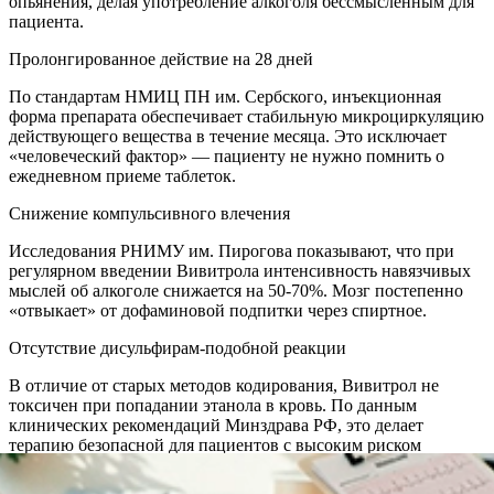
опьянения, делая употребление алкоголя бессмысленным для
пациента.
Пролонгированное действие на 28 дней
По стандартам НМИЦ ПН им. Сербского, инъекционная
форма препарата обеспечивает стабильную микроциркуляцию
действующего вещества в течение месяца. Это исключает
«человеческий фактор» — пациенту не нужно помнить о
ежедневном приеме таблеток.
Снижение компульсивного влечения
Исследования РНИМУ им. Пирогова показывают, что при
регулярном введении Вивитрола интенсивность навязчивых
мыслей об алкоголе снижается на 50-70%. Мозг постепенно
«отвыкает» от дофаминовой подпитки через спиртное.
Отсутствие дисульфирам-подобной реакции
В отличие от старых методов кодирования, Вивитрол не
токсичен при попадании этанола в кровь. По данным
клинических рекомендаций Минздрава РФ, это делает
терапию безопасной для пациентов с высоким риском
случайного срыва.