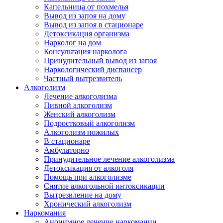
Капельница от похмелья
Вывод из запоя на дому
Вывод из запоя в стационаре
Детоксикация организма
Нарколог на дом
Консультация нарколога
Принудительный вывод из запоя
Наркологический диспансер
Частный вытрезвитель
Алкоголизм
Лечение алкоголизма
Пивной алкоголизм
Женский алкоголизм
Подростковый алкоголизм
Алкоголизм пожилых
В стационаре
Амбулаторно
Принудительное лечение алкоголизма
Детоксикация от алкоголя
Помощь при алкоголизме
Снятие алкогольной интоксикации
Вытрезвление на дому
Хронический алкоголизм
Наркомания
Анонимное лечение наркомании