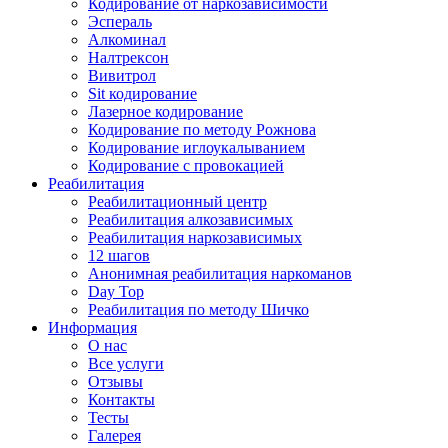
Кодирование от наркозависимости
Эспераль
Алкоминал
Налтрексон
Вивитрол
Sit кодирование
Лазерное кодирование
Кодирование по методу Рожнова
Кодирование иглоукалыванием
Кодирование с провокацией
Реабилитация
Реабилитационный центр
Реабилитация алкозависимых
Реабилитация наркозависимых
12 шагов
Анонимная реабилитация наркоманов
Day Top
Реабилитация по методу Шичко
Информация
О нас
Все услуги
Отзывы
Контакты
Тесты
Галерея