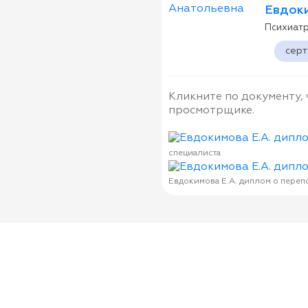
Евдоки
Психиат
сер
Кликните по документу,
просмотрщике.
специалиста
Евдокимова Е.А. диплом о переп