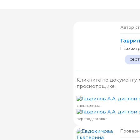
Автор ст
Гаврил
Психиат
сер
Кликните по документу,
просмотрщике.
специалиста
переподготовке
Проверил