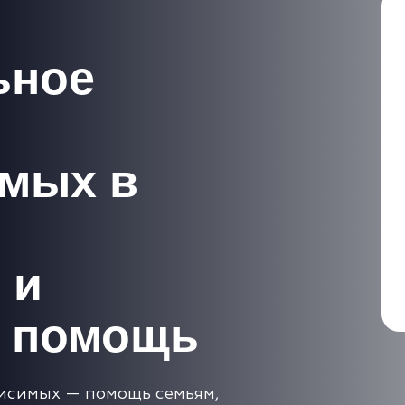
ьное
имых в
 и
я помощь
исимых — помощь семьям,