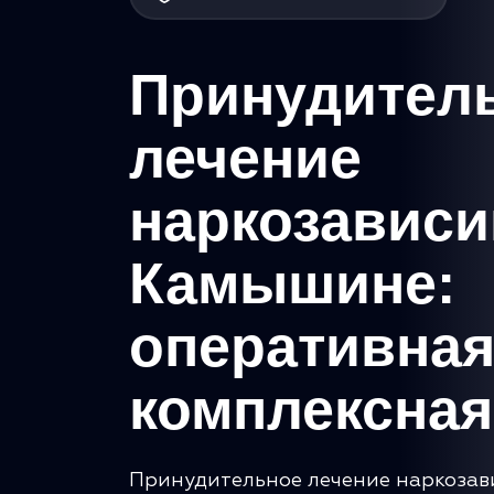
Принудител
лечение
наркозавис
Камышине:
оперативная
комплексна
Принудительное лечение наркозав