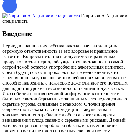
Гаврилов А.А. диплом
специалиста
д
Введение
Период вынашивания ребенка накладывает на женщину
огромную ответственность за его здоровье и правильное
развитие. Вопросы питания и допустимости различных
продуктов в этот период обсуждаются постоянно, но самой
острой темой остается употребление алкогольных напитков.
Среди будущих мам широко распространено мнение, что
качественное натуральное вино в небольших количествах не
способно навредить, а некоторые даже считают его полезным
для поднятия уровня гемоглобина или снятия тонуса матки.
Из-за обилия противоречивой информации в интернете и
бытовых советов беременные женщины часто недооценивают
скрытые угрозы, связанные с этанолом. С точки зрения
современной доказательной медицины, акушерства и
токсикологии, употребление любого алкоголя во время
вынашивания плода связано с серьезными рисками. Данный
материал призван подробно разобрать, как именно вино
влияет на развитие плода на разных сроках и почему