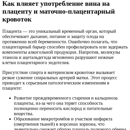
Как влияет употребление вина на
плаценту и маточно-плацентарный
кровоток
Плацента — это уникальный временный орган, который
обеспечивает дыхание, питание и защиту плода на
протяжении всей беременности. Ошибочно полагать, что
плацентарный барьер способен профильтровать или задержать
компоненты алкогольной продукции. Напротив, молекулы
этанола и ацетальдегида мгновенно разрушают нежные
клетки плацентарного эндотелия.
Присутствие спирта в материнском кровотоке вызывает
резкое сужение спиральных артерий матки. Этот процесс
приводит к серьезным патологическим изменениям в
плаценте:
Развитие преждевременного старения и кальциноза
плаценты, из-за чего она теряет способность
полноценно переносить кислород и питательные
вещества.
Образование микротромбов и участков инфаркта
(омертвения тканей) в ворсинах хориона, что
значительно снижает общую площадь полезного обмена