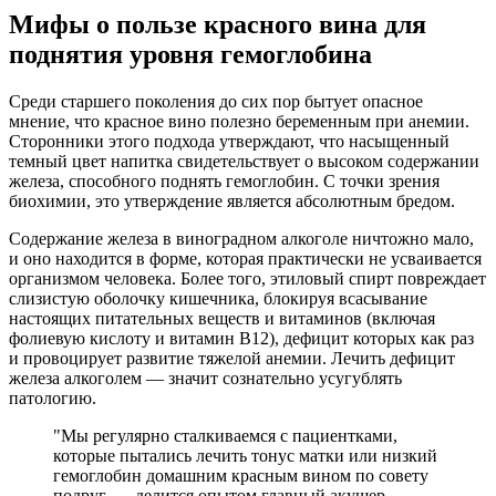
Мифы о пользе красного вина для
поднятия уровня гемоглобина
Среди старшего поколения до сих пор бытует опасное
мнение, что красное вино полезно беременным при анемии.
Сторонники этого подхода утверждают, что насыщенный
темный цвет напитка свидетельствует о высоком содержании
железа, способного поднять гемоглобин. С точки зрения
биохимии, это утверждение является абсолютным бредом.
Содержание железа в виноградном алкоголе ничтожно мало,
и оно находится в форме, которая практически не усваивается
организмом человека. Более того, этиловый спирт повреждает
слизистую оболочку кишечника, блокируя всасывание
настоящих питательных веществ и витаминов (включая
фолиевую кислоту и витамин B12), дефицит которых как раз
и провоцирует развитие тяжелой анемии. Лечить дефицит
железа алкоголем — значит сознательно усугублять
патологию.
"Мы регулярно сталкиваемся с пациентками,
которые пытались лечить тонус матки или низкий
гемоглобин домашним красным вином по совету
подруг, — делится опытом главный акушер-