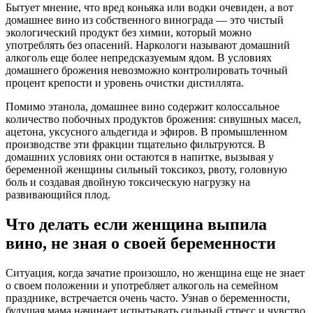
Бытует мнение, что вред коньяка или водки очевиден, а вот
домашнее вино из собственного винограда — это чистый
экологический продукт без химии, который можно
употреблять без опасений. Наркологи называют домашний
алкоголь еще более непредсказуемым ядом. В условиях
домашнего брожения невозможно контролировать точный
процент крепости и уровень очистки дистиллята.
Помимо этанола, домашнее вино содержит колоссальное
количество побочных продуктов брожения: сивушных масел,
ацетона, уксусного альдегида и эфиров. В промышленном
производстве эти фракции тщательно фильтруются. В
домашних условиях они остаются в напитке, вызывая у
беременной женщины сильный токсикоз, рвоту, головную
боль и создавая двойную токсическую нагрузку на
развивающийся плод.
Что делать если женщина выпила
вино, не зная о своей беременности
Ситуация, когда зачатие произошло, но женщина еще не знает
о своем положении и употребляет алкоголь на семейном
празднике, встречается очень часто. Узнав о беременности,
будущая мама начинает испытывать сильный стресс и чувство