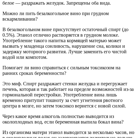
белое — раздражать желудок. Запрещены оба вида.
Можно ли пить безалкогольное вино при грудном
вскармливании?
В безалкогольном вине присутствует остаточный спирт (до
0.5%). Этанол отлично растворяется в грудном молоке.
Употребление такого напитка кормящей матерью может
вызвать у младенца сонливость, нарушение сна, колики и
задержку моторного развития. Лучше заменить его чистой
водой или компотом.
Помогает ли вино справиться с сильным токсикозом на
ранних сроках беременности?
Это миф. Спирт раздражает стенки желудка и перегружает
печень, которая и так работает на пределе возможностей из-за
гормональной перестройки. Употребление вина лишь
временно притупит тошноту за счет угнетения рвотного
центра в мозге, но затем токсикоз вернется с новой силой.
Через какое время алкоголь полностью выводится из
околоплодных вод, если беременная выпила бокал вина?
Из организма матери этанол выводится за несколько часов, но
в околоплодных водах он задерживается значительно дольше.