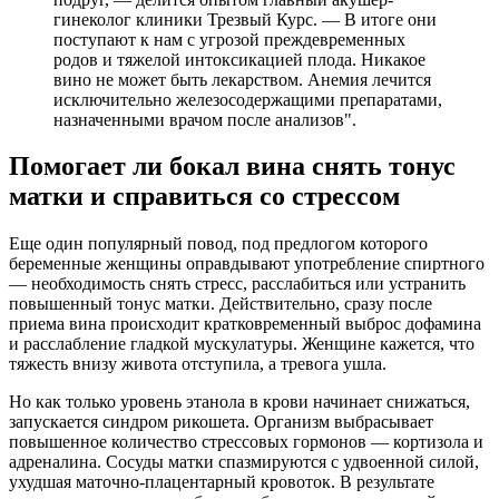
гинеколог клиники Трезвый Курс. — В итоге они
поступают к нам с угрозой преждевременных
родов и тяжелой интоксикацией плода. Никакое
вино не может быть лекарством. Анемия лечится
исключительно железосодержащими препаратами,
назначенными врачом после анализов".
Помогает ли бокал вина снять тонус
матки и справиться со стрессом
Еще один популярный повод, под предлогом которого
беременные женщины оправдывают употребление спиртного
— необходимость снять стресс, расслабиться или устранить
повышенный тонус матки. Действительно, сразу после
приема вина происходит кратковременный выброс дофамина
и расслабление гладкой мускулатуры. Женщине кажется, что
тяжесть внизу живота отступила, а тревога ушла.
Но как только уровень этанола в крови начинает снижаться,
запускается синдром рикошета. Организм выбрасывает
повышенное количество стрессовых гормонов — кортизола и
адреналина. Сосуды матки спазмируются с удвоенной силой,
ухудшая маточно-плацентарный кровоток. В результате