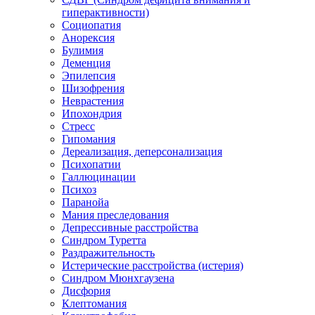
гиперактивности)
Социопатия
Анорексия
Булимия
Деменция
Эпилепсия
Шизофрения
Неврастения
Ипохондрия
Стресс
Гипомания
Дереализация, деперсонализация
Психопатии
Галлюцинации
Психоз
Паранойа
Мания преследования
Депрессивные расстройства
Синдром Туретта
Раздражительность
Истерические расстройства (истерия)
Синдром Мюнхгаузена
Дисфория
Клептомания