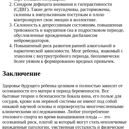
Синдром дефицита внимания и гиперактивности
(СДВГ). Такие дети неусидчивы, расторможены,
склонны к импульсивным поступкам и плохо
контролируют свои эмоции в коллективе.
Склонность к депрессивным состояниям, повышенная
тревожность и нарушения сна в подростковом периоде,
обусловленные врожденным дисбалансом
нейромедиаторов.
Повышенный риск развития ранней алкогольной и
наркотической зависимости. Мозг ребенка, знакомый с
этанолом с внутриутробного периода, биохимически
более уязвим к формированию вредных привычек.
Заключение
Здоровье будущего ребенка целиком и полностью зависит от
осознанности его матери в период беременности. Все
бытовые теории о безопасности бокала вина, его пользе для
сосудов, крови или нервной системы не имеют под собой
никакой научной основы и опровергнуты многочисленными
клиническими исследованиями. Любое употребление
этилового спирта во время вынашивания плода — это
осознанный риск, платой за который могут стать неизлечимые
врожденные патологии, умственная отсталость и физические