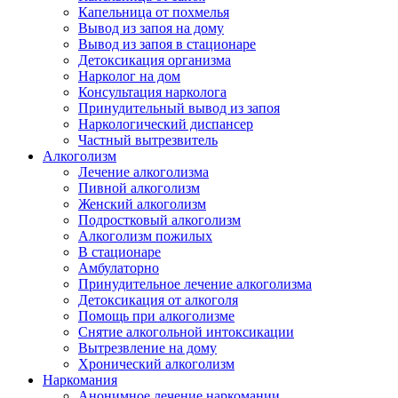
Капельница от похмелья
Вывод из запоя на дому
Вывод из запоя в стационаре
Детоксикация организма
Нарколог на дом
Консультация нарколога
Принудительный вывод из запоя
Наркологический диспансер
Частный вытрезвитель
Алкоголизм
Лечение алкоголизма
Пивной алкоголизм
Женский алкоголизм
Подростковый алкоголизм
Алкоголизм пожилых
В стационаре
Амбулаторно
Принудительное лечение алкоголизма
Детоксикация от алкоголя
Помощь при алкоголизме
Снятие алкогольной интоксикации
Вытрезвление на дому
Хронический алкоголизм
Наркомания
Анонимное лечение наркомании