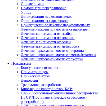
Снятие ломки
Помощь при передозировке
УБОД
Детоксикация наркозависимых
Детоксикация от наркотиков
Принудительное лечение наркозависимых
Лечение наркозависимости в стационаре
Лечение зависимости от спайса
Лечение зависимости от кокаина
Лечение зависимости от солей
Лечение зависимости от мефедрона
Лечение наркозависимости от героина
Лечение наркозависимости от метамфетамина
Лечение наркозависимости от экстази
Психиатрия
Консультация психолога
Психиатр на дом
Панические атаки
Депрессия
Тревожное расстройство
Биполярное расстройство (БАР)
ОКР (Обсессивно-компульсивное расстройство)
ПТСР (Посттравматическое стрессовое
расстройство)
СДВГ (Синдром дефицита внимания и