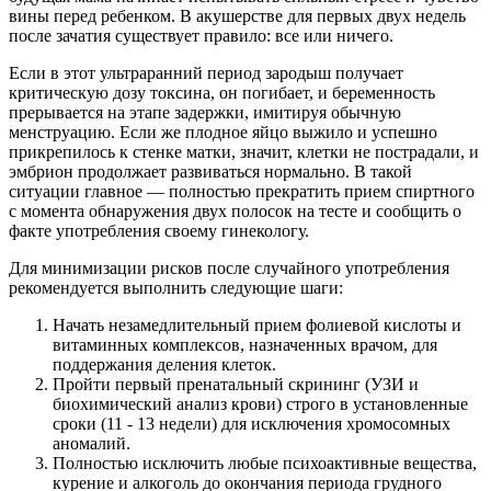
вины перед ребенком. В акушерстве для первых двух недель
после зачатия существует правило: все или ничего.
Если в этот ультраранний период зародыш получает
критическую дозу токсина, он погибает, и беременность
прерывается на этапе задержки, имитируя обычную
менструацию. Если же плодное яйцо выжило и успешно
прикрепилось к стенке матки, значит, клетки не пострадали, и
эмбрион продолжает развиваться нормально. В такой
ситуации главное — полностью прекратить прием спиртного
с момента обнаружения двух полосок на тесте и сообщить о
факте употребления своему гинекологу.
Для минимизации рисков после случайного употребления
рекомендуется выполнить следующие шаги:
Начать незамедлительный прием фолиевой кислоты и
витаминных комплексов, назначенных врачом, для
поддержания деления клеток.
Пройти первый пренатальный скрининг (УЗИ и
биохимический анализ крови) строго в установленные
сроки (11 - 13 недели) для исключения хромосомных
аномалий.
Полностью исключить любые психоактивные вещества,
курение и алкоголь до окончания периода грудного