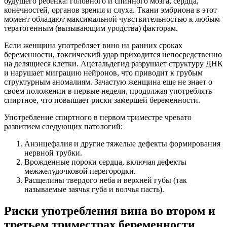
будущего ребенка: головного и спинного мозга, сердца,
конечностей, органов зрения и слуха. Ткани эмбриона в этот
момент обладают максимальной чувствительностью к любым
тератогенным (вызывающим уродства) факторам.
Если женщина употребляет вино на ранних сроках
беременности, токсический удар приходится непосредственно
на делящиеся клетки. Ацетальдегид разрушает структуру ДНК
и нарушает миграцию нейронов, что приводит к грубым
структурным аномалиям. Зачастую женщина еще не знает о
своем положении в первые недели, продолжая употреблять
спиртное, что повышает риски замершей беременности.
Употребление спиртного в первом триместре чревато
развитием следующих патологий:
Анэнцефалия и другие тяжелые дефекты формирования
нервной трубки.
Врожденные пороки сердца, включая дефекты
межжелудочковой перегородки.
Расщелины твердого неба и верхней губы (так
называемые заячья губа и волчья пасть).
Риски употребления вина во втором и
третьем триместрах беременности