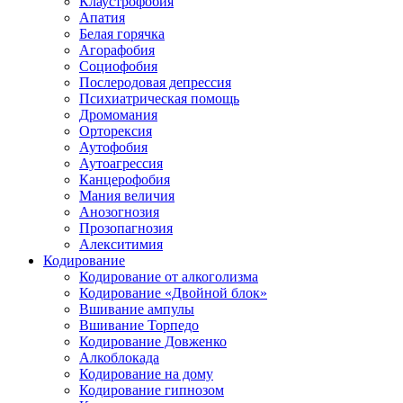
Клаустрофобия
Апатия
Белая горячка
Агорафобия
Социофобия
Послеродовая депрессия
Психиатрическая помощь
Дромомания
Орторексия
Аутофобия
Аутоагрессия
Канцерофобия
Мания величия
Анозогнозия
Прозопагнозия
Алекситимия
Кодирование
Кодирование от алкоголизма
Кодирование «Двойной блок»
Вшивание ампулы
Вшивание Торпедо
Кодирование Довженко
Алкоблокада
Кодирование на дому
Кодирование гипнозом