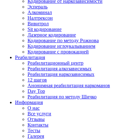
Кодирование от наркозависимости
Эспераль
Алкоминал
Налтрексон
Вивитрол
Sit кодирование
Лазерное кодирование
Кодирование по методу Рожнова
Кодирование иглоукалыванием
Кодирование с провокацией
Реабилитация
Реабилитационный центр
Реабилитация алкозависимых
Реабилитация наркозависимых
12 шагов
Анонимная реабилитация наркоманов
Day Top
Реабилитация по методу Шичко
Информация
О нас
Все услуги
Отзывы
Контакты
Тесты
Галерея