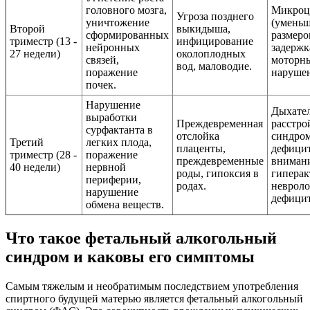
головного мозга,
Микроц
Угроза позднего
уничтожение
(умень
Второй
выкидыша,
сформированных
размеро
триместр (13 -
инфицирование
нейронных
задержк
27 недели)
околоплодных
связей,
моторн
вод, маловодие.
поражение
нарушен
почек.
Нарушение
Дыхате
выработки
Преждевременная
расстро
сурфактанта в
отслойка
синдро
Третий
легких плода,
плаценты,
дефици
триместр (28 -
поражение
преждевременные
внимани
40 недели)
нервной
роды, гипоксия в
гиперак
периферии,
родах.
невроло
нарушение
дефицит
обмена веществ.
Что такое фетальный алкогольный
синдром и каковы его симптомы
Самым тяжелым и необратимым последствием употребления
спиртного будущей матерью является фетальный алкогольный