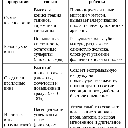
продукции
состав
ребенка
Высокая
Провоцирует сильные
концентрация
мигрени у матери,
Сухое
танинов,
вызывает аллергизацию
красное вино
тирамина и
плода и спазм пуповинных
гистамина.
артерий.
Повышенная
Разрушает эмаль зубов
кислотность,
матери, раздражает
Белое сухое
остаточные
слизистую желудка,
вино
сульфиты
блокирует усвоение
(диоксид серы).
фолиевой кислоты плодом.
Высокий
Создает экстремальную
процент сахара
нагрузку на
Сладкие и
(глюкозы,
поджелудочную железу,
крепленые
фруктозы) и
провоцирует развитие
вина
повышенный
гестационного диабета и
градус (до 16-
быстрое опьянение.
18%).
Углекислый газ ускоряет
Насыщенность
всасывание этанола в
Игристые
углекислым
кровь матери, вызывая
вина
газом
мгновенное и длительное
(шампанское)
(диоксидом
кислородное голодание