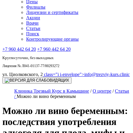
Цены
Филиалы
Лицензии и сертификаты
Акции
Врачи
Статьи
Поиск
Контролирующие органы
+7 960 442 64 20
+7 960 442 64 20
Круглосуточно, без выходных
Лицензия № Л041-01137-77/00293272
ул. Циолковского, 2
class="i i-envelope">
info@trezviy-kurs.clinic
Клиника Трезвый Курс в Камышине
/
О центре
/
Статьи
/
Можно ли вино беременным
Можно ли вино беременным:
последствия употребления
алкоголя для плода, мифы и