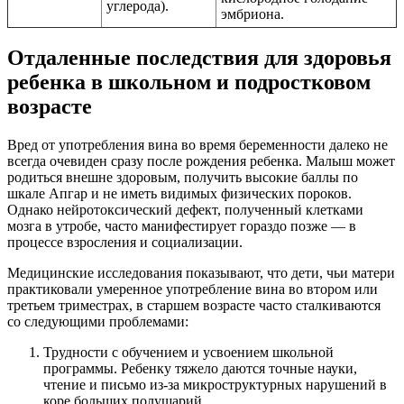
углерода).
эмбриона.
Отдаленные последствия для здоровья
ребенка в школьном и подростковом
возрасте
Вред от употребления вина во время беременности далеко не
всегда очевиден сразу после рождения ребенка. Малыш может
родиться внешне здоровым, получить высокие баллы по
шкале Апгар и не иметь видимых физических пороков.
Однако нейротоксический дефект, полученный клетками
мозга в утробе, часто манифестирует гораздо позже — в
процессе взросления и социализации.
Медицинские исследования показывают, что дети, чьи матери
практиковали умеренное употребление вина во втором или
третьем триместрах, в старшем возрасте часто сталкиваются
со следующими проблемами:
Трудности с обучением и усвоением школьной
программы. Ребенку тяжело даются точные науки,
чтение и письмо из-за микроструктурных нарушений в
коре больших полушарий.