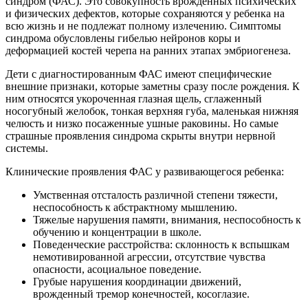
синдром (ФАС). Это совокупность врожденных психических
и физических дефектов, которые сохраняются у ребенка на
всю жизнь и не подлежат полному излечению. Симптомы
синдрома обусловлены гибелью нейронов коры и
деформацией костей черепа на ранних этапах эмбриогенеза.
Дети с диагностированным ФАС имеют специфические
внешние признаки, которые заметны сразу после рождения. К
ним относятся укороченная глазная щель, сглаженный
носогубный желобок, тонкая верхняя губа, маленькая нижняя
челюсть и низко посаженные ушные раковины. Но самые
страшные проявления синдрома скрыты внутри нервной
системы.
Клинические проявления ФАС у развивающегося ребенка:
Умственная отсталость различной степени тяжести,
неспособность к абстрактному мышлению.
Тяжелые нарушения памяти, внимания, неспособность к
обучению и концентрации в школе.
Поведенческие расстройства: склонность к вспышкам
немотивированной агрессии, отсутствие чувства
опасности, асоциальное поведение.
Грубые нарушения координации движений,
врожденный тремор конечностей, косоглазие.