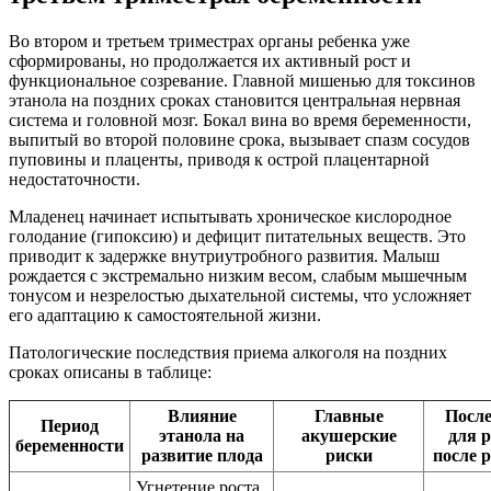
Во втором и третьем триместрах органы ребенка уже
сформированы, но продолжается их активный рост и
функциональное созревание. Главной мишенью для токсинов
этанола на поздних сроках становится центральная нервная
система и головной мозг. Бокал вина во время беременности,
выпитый во второй половине срока, вызывает спазм сосудов
пуповины и плаценты, приводя к острой плацентарной
недостаточности.
Младенец начинает испытывать хроническое кислородное
голодание (гипоксию) и дефицит питательных веществ. Это
приводит к задержке внутриутробного развития. Малыш
рождается с экстремально низким весом, слабым мышечным
тонусом и незрелостью дыхательной системы, что усложняет
его адаптацию к самостоятельной жизни.
Патологические последствия приема алкоголя на поздних
сроках описаны в таблице:
Влияние
Главные
Посл
Период
этанола на
акушерские
для 
беременности
развитие плода
риски
после 
Угнетение роста